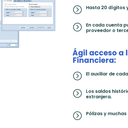
Hasta 20 dígitos y
=
En cada cuenta pu
=
proveedor o terce
Ágil acceso a 
Financiera:
El auxiliar de cad
=
Los saldos histó
=
extranjera.
Pólizas y muchas
=