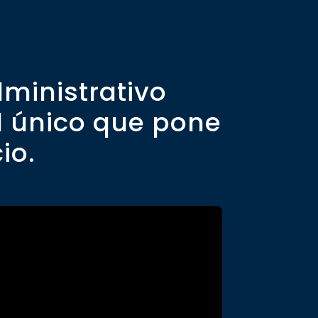
dministrativo
l único que pone
io.