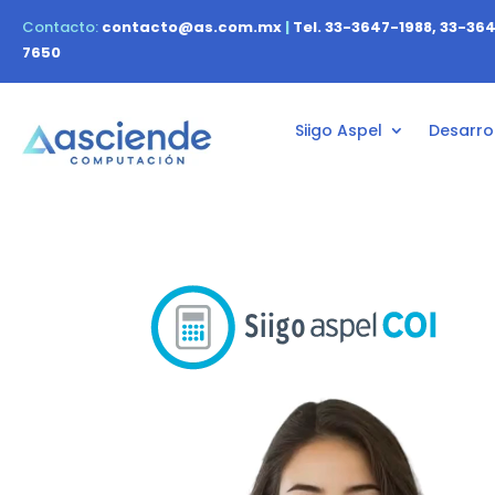
Contacto:
contacto@as.com.mx
|
Tel. 33-3647-1988, 33-36
7650
Siigo Aspel
Desarrol