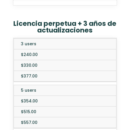
Licencia perpetua + 3 años de
actualizaciones
3 users
Web
Editions
Desktop
Enterp
Mobile
$240.00
$330.00
$377.00
5 users
$354.00
$515.00
$557.00