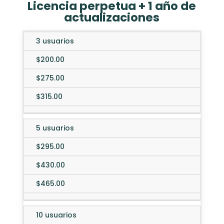
Licencia perpetua + 1 año de
actualizaciones
3 usuarios
Editions
Desktop
Web Mobile
En
$200.00
$275.00
$315.00
5 usuarios
$295.00
$430.00
$465.00
10 usuarios