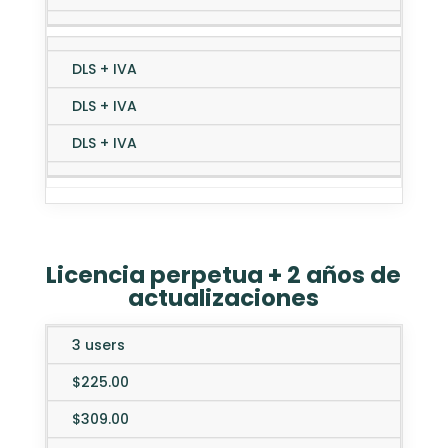
DLS + IVA
DLS + IVA
DLS + IVA
Licencia perpetua + 2 años de
actualizaciones
3 users
Desktop
Editions
Mobile
Enterp
Web
$225.00
$309.00