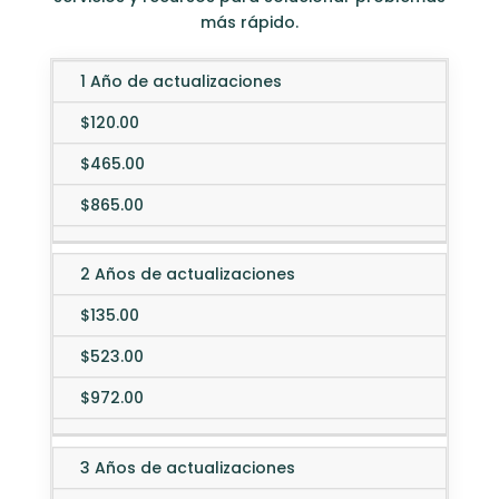
más rápido.
1 Año de actualizaciones
Startup
Bus
Essentials
Editions
(5
(10
(1 server)
$120.00
servers)
ser
$465.00
$865.00
2 Años de actualizaciones
$135.00
$523.00
$972.00
3 Años de actualizaciones