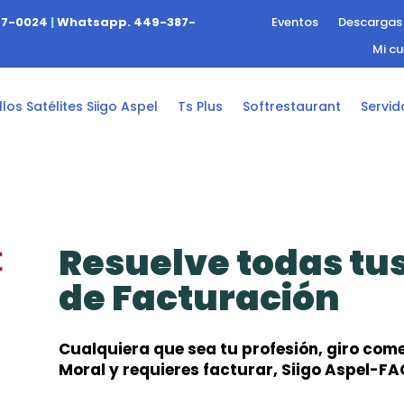
47-0024
|
Whatsapp. 449-387-
Eventos
Descargas
Mi c
los Satélites Siigo Aspel
Ts Plus
Softrestaurant
Servid
Resuelve todas tu
de Facturación
Cualquiera que sea tu profesión, giro comer
Moral y requieres facturar, Siigo Aspel-FA