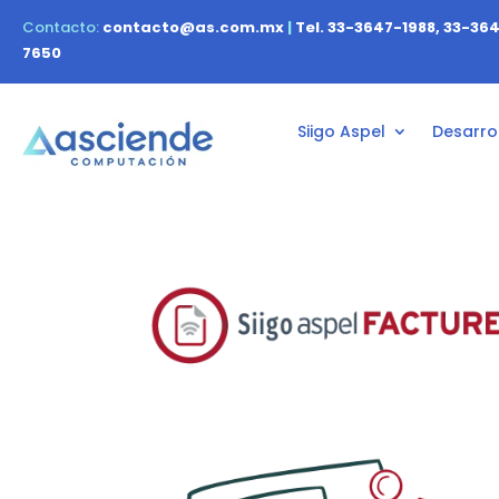
Contacto:
contacto@as.com.mx
|
Tel. 33-3647-1988, 33-36
7650
Siigo Aspel
Desarrol