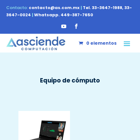
Contacto:
contacto@as.com.mx
|
Tel. 33-3647-1988, 33-
3647-0024
|
Whatsapp. 449-387-7650
0 elementos
Equipo de cómputo