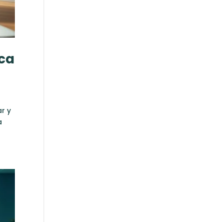
ica
ar y
a