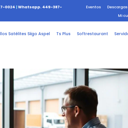
47-0024
|
Whatsapp. 449-387-
Eventos
Descargas
Mi c
los Satélites Siigo Aspel
Ts Plus
Softrestaurant
Servid