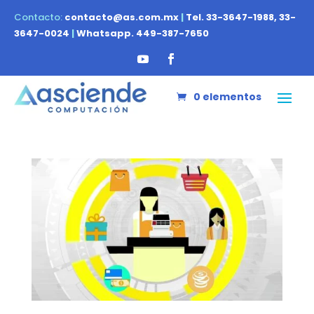
Contacto:
contacto@as.com.mx
|
Tel. 33-3647-1988, 33-
3647-0024
|
Whatsapp. 449-387-7650
0 elementos