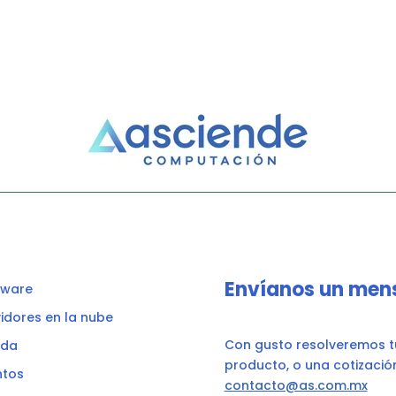
Envíanos un men
tware
vidores en la nube
Con gusto resolveremos tu
nda
producto, o una cotizació
ntos
contacto@as.com.mx