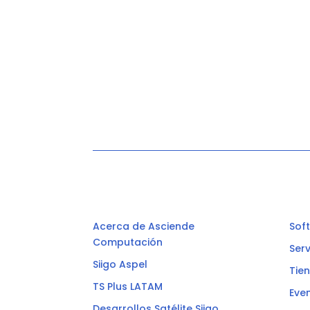
Acerca de Asciende
Sof
Computación
Ser
Siigo Aspel
Tie
TS Plus LATAM
Eve
Desarrollos Satélite Siigo