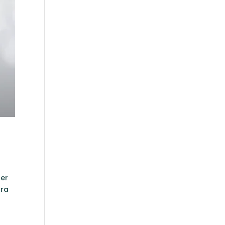
ner
ura