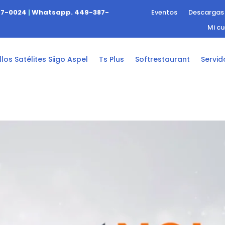
47-0024
|
Whatsapp. 449-387-
Eventos
Descargas
Mi c
los Satélites Siigo Aspel
Ts Plus
Softrestaurant
Servid