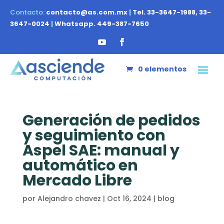
Contacto:
contacto@as.com.mx
|
Tel. 33-3647-1988, 33-
3647-0024
|
Whatsapp. 449-387-7650
0 elementos
Generación de pedidos
y seguimiento con
Aspel SAE: manual y
automático en
Mercado Libre
por
Alejandro chavez
|
Oct 16, 2024
|
blog